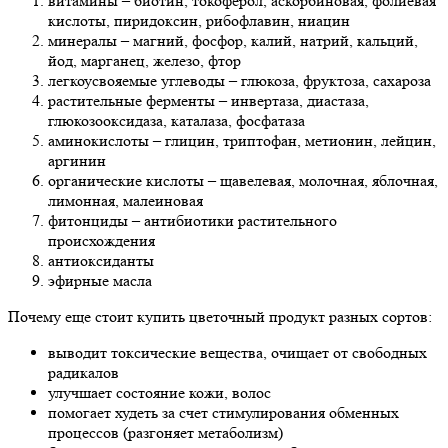
витамины – биотин, токоферол, аскорбиновая, фолиевая
кислоты, пиридоксин, рибофлавин, ниацин
минералы – магний, фосфор, калий, натрий, кальций,
йод, марганец, железо, фтор
легкоусвояемые углеводы – глюкоза, фруктоза, сахароза
растительные ферменты – инвертаза, диастаза,
глюкозооксидаза, каталаза, фосфатаза
аминокислоты – глицин, триптофан, метионин, лейцин,
аргинин
органические кислоты – щавелевая, молочная, яблочная,
лимонная, малеиновая
фитонциды – антибиотики растительного
происхождения
антиоксиданты
эфирные масла
Почему еще стоит купить цветочный продукт разных сортов:
выводит токсические вещества, очищает от свободных
радикалов
улучшает состояние кожи, волос
помогает худеть за счет стимулирования обменных
процессов (разгоняет метаболизм)