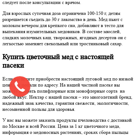
следует после консультации с врачом.
Для взрослых суточная доза ограничена 100-150 г, детям
разрешается съедать до 30 г лакомства в день. Мед пьют с
молоком вечером для крепкого сна, добавляют в тесто для
выпекания изумительных медовиков. В составе мюслей,
сладких молочных каш, творожных, ягодных десертов он с
легкостью заменяет свекольный или тростниковый сахар.
Купить цветочный мед с настоящей
пасеки
Если вы хотите приобрести настоящий луговой мед по низкой
цене, вы попали по адресу. На нашей частной пасеке вы
можете выбрать полифлорные или монофлерные сорта на
любой вкус. Нектар с нашей пасеки – это многолетний бренд,
надежный знак качества, гарантия свежести, экологичности,
несомненной пользы для здоровья.
У нас вы можете заказать продукты пчеловодства с доставкой
по Москве и всей России. Цена за 1 кг цветочного меда,
информация о медоносных растениях, сроках сбора пыльцы